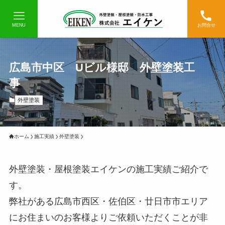
MENU
お問合せ
広島市中区 Uビル様邸 外壁塗装工
事
外壁塗装
ホーム
施工実績
外壁塗装
外壁塗装・屋根塗装エイケンの施工実績ご紹介で
す。
弊社がある広島市西区・佐伯区・廿日市市エリア
にお住まいのお客様よりご依頼いただくことが非