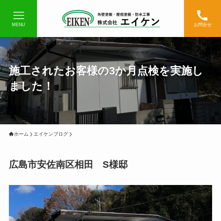
MENU
お問合せ
施工されたお客様の3か月点検を実施し
ました！
ホーム
エイケンブログ
広島市安佐南区相田 S様邸