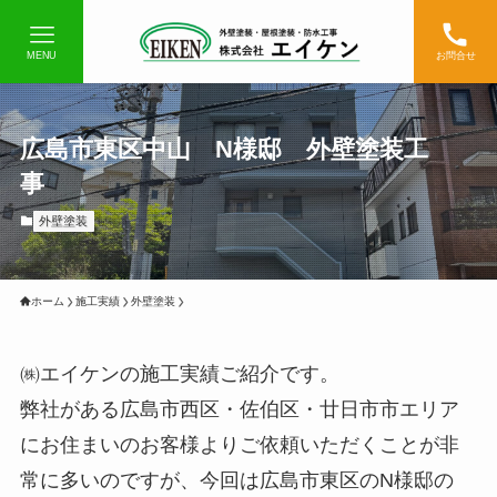
MENU
お問合せ
広島市東区中山 N様邸 外壁塗装工
事
外壁塗装
ホーム
施工実績
外壁塗装
㈱エイケンの施工実績ご紹介です。
弊社がある広島市西区・佐伯区・廿日市市エリア
にお住まいのお客様よりご依頼いただくことが非
常に多いのですが、今回は広島市東区のN様邸の