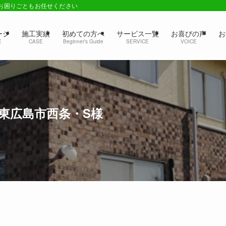
のお困りごともお任せください
ージ
施工実績
初めての方へ
サービス一覧
お喜びの声
お
E
CASE
Beginner’s Guide
SERVICE
VOICE
東広島市西条・S様