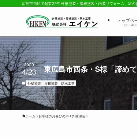
広島市西区で創業27年 外壁塗装・屋根塗装・内装リフォーム、家
トップペ
TOP PAG
2020
東広島市西条・S様「諦め
4/23
外壁塗装
屋根塗装
防水工事
ホーム
お客様のお喜びの声
外壁塗装