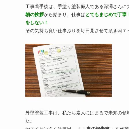
工事着手後は、手塗り塗装職人である深澤さんに
朝の挨拶
から始まり、
仕事は
とてもまじめで丁
をしない！
その気持ち良い仕事ぶりを毎日見させて頂き㈱エ
外壁塗装工事は、私たち素人にはまるで未知の領
た。
㈱エイケンさんは毎日、『
工事の報告書
』を作業