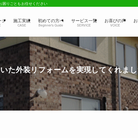
のお困りごともお任せください
ージ
施工実績
初めての方へ
サービス一覧
お喜びの声
お
E
CASE
Beginner’s Guide
SERVICE
VOICE
ていた外装リフォームを実現してくれまし